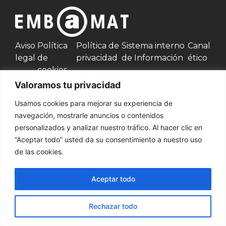
Aviso
Política
Política de
Sistema interno
Canal
legal
de
privacidad
de Información
ético
cookies
Valoramos tu privacidad
Contacta con nosotros
Usamos cookies para mejorar su experiencia de
navegación, mostrarle anuncios o contenidos
937 002 750
personalizados y analizar nuestro tráfico. Al hacer clic en
“Aceptar todo” usted da su consentimiento a nuestro uso
Productos
de las cookies.
Palets y bases
Cajas de
Cercos de
Jaulas de
de madera
madera
Madera
madera
Aceptar todo
© Embamat 2026
Rechazar todo