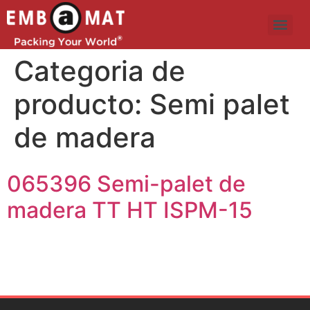
Categoria de
producto:
Semi palet
de madera
065396 Semi-palet de
madera TT HT ISPM-15