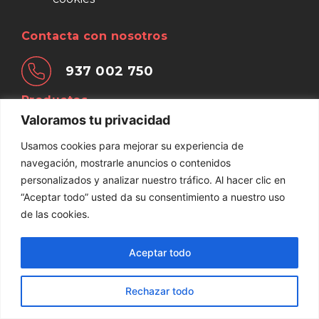
Contacta con nosotros
937 002 750
Productos
Valoramos tu privacidad
Palets y bases
Cajas de
Cercos de
Jaulas de
Usamos cookies para mejorar su experiencia de
de madera
madera
Madera
madera
navegación, mostrarle anuncios o contenidos
© Embamat 2026
personalizados y analizar nuestro tráfico. Al hacer clic en
“Aceptar todo” usted da su consentimiento a nuestro uso
de las cookies.
Aceptar todo
Rechazar todo