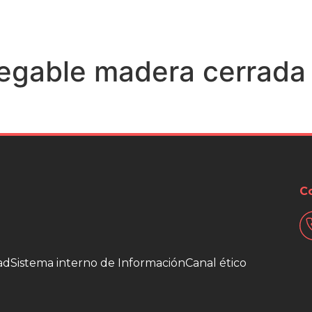
 de madera
Diseña tu embalaje
Embalajes Bereciar
legable madera cerrada
C
ad
Sistema interno de Información
Canal ético