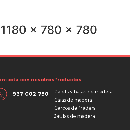
tua
Blog
Contacto
Iniciar sesión
 1180 x 780 x 780
ontacta con nosotros
Productos
Palets y bases de madera
937 002 750
Cajas de madera
Cercos de Madera
Jaulas de madera