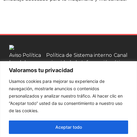
Aviso
Política
Política de
Sistema interno
Canal
legal
de
privacidad
de Información
ético
Valoramos tu privacidad
cookies
Usamos cookies para mejorar su experiencia de
Contacta con nosotros
navegación, mostrarle anuncios o contenidos
personalizados y analizar nuestro tráfico. Al hacer clic en
937 002 750
“Aceptar todo” usted da su consentimiento a nuestro uso
de las cookies.
Productos
Palets y bases
Cajas de
Cercos de
Jaulas de
Aceptar todo
de madera
madera
Madera
madera