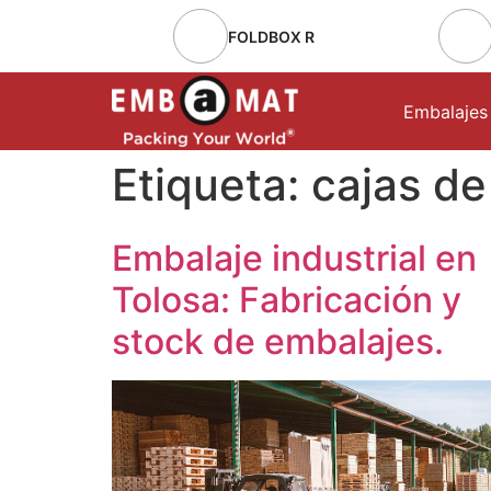
FOLDBOX R
Embalajes
Etiqueta:
cajas d
Embalaje industrial en
Tolosa: Fabricación y
stock de embalajes.