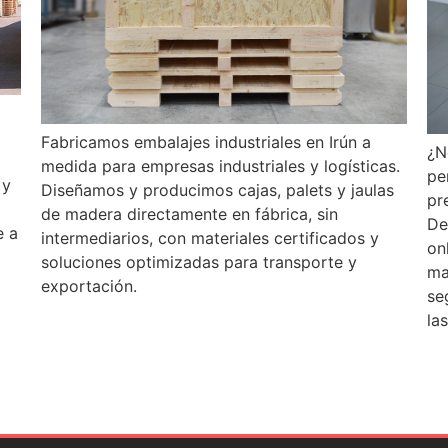
Fabricamos embalajes industriales en Irún a
¿N
medida para empresas industriales y logísticas.
pe
 y
Diseñamos y producimos cajas, palets y jaulas
pr
de madera directamente en fábrica, sin
De
e a
intermediarios, con materiales certificados y
on
soluciones optimizadas para transporte y
ma
exportación.
se
la