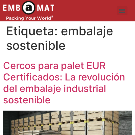
Etiqueta:
embalaje
sostenible
Cercos para palet EUR
Certificados: La revolución
del embalaje industrial
sostenible