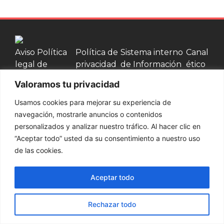
Aviso
Política
Política de
Sistema interno
Canal
legal
de
privacidad
de Información
ético
cookies
Valoramos tu privacidad
Contacta con nosotros
Usamos cookies para mejorar su experiencia de
navegación, mostrarle anuncios o contenidos
937 002 750
personalizados y analizar nuestro tráfico. Al hacer clic en
“Aceptar todo” usted da su consentimiento a nuestro uso
Productos
de las cookies.
Palets y bases
Cajas de
Cercos de
Jaulas de
Aceptar todo
de madera
madera
Madera
madera
© Embamat 2026
Rechazar todo