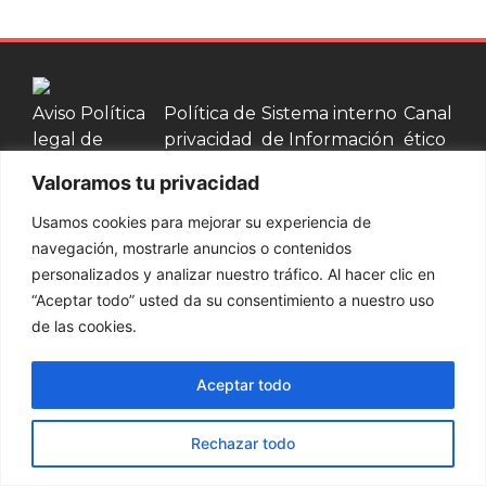
Aviso
Política
Política de
Sistema interno
Canal
legal
de
privacidad
de Información
ético
cookies
Valoramos tu privacidad
Contacta con nosotros
Usamos cookies para mejorar su experiencia de
navegación, mostrarle anuncios o contenidos
937 002 750
personalizados y analizar nuestro tráfico. Al hacer clic en
“Aceptar todo” usted da su consentimiento a nuestro uso
Productos
de las cookies.
Palets y bases
Cajas de
Cercos de
Jaulas de
Aceptar todo
de madera
madera
Madera
madera
© Embamat 2026
Rechazar todo