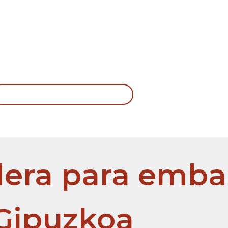
 de madera
Diseña tu embalaje
Embalajes Bereciar
Diseña tu caja de madera
era para embal
Gipuzkoa