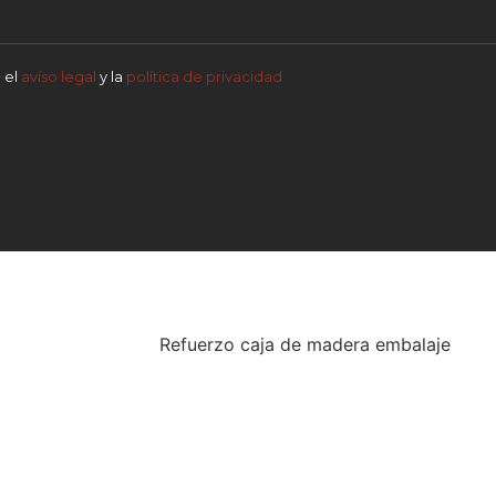
 el
avíso legal
y la
política de privacidad