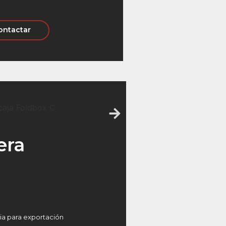
ontactar
era
ria para exportación