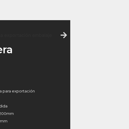
era
ia para exportación
dida
x 200mm
00mm