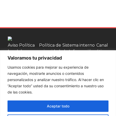
Aviso
Política
Política de
Sistema interno
Canal
legal
de
privacidad
de Información
ético
Valoramos tu privacidad
cookies
Usamos cookies para mejorar su experiencia de
Contacta con nosotros
navegación, mostrarle anuncios o contenidos
personalizados y analizar nuestro tráfico. Al hacer clic en
937 002 750
“Aceptar todo” usted da su consentimiento a nuestro uso
de las cookies.
Productos
Palets y bases
Cajas de
Cercos de
Jaulas de
Aceptar todo
de madera
madera
Madera
madera