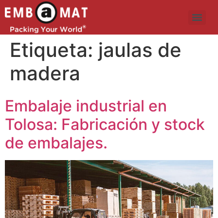
Etiqueta:
jaulas de
madera
Embalaje industrial en
Tolosa: Fabricación y stock
de embalajes.