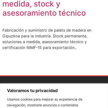
medida, stock y
asesoramiento técnico
Fabricación y suministro de palets de madera en
Gipuzkoa para la industria. Stock permanente,
soluciones a medida, asesoramiento técnico y
certificación NIMF-15 para exportación..
Valoramos tu privacidad
Aviso
Política
Política de
Sistema interno
Canal
legal
de
privacidad
de Información
ético
Usamos cookies para mejorar su experiencia de
cookies
navegación, mostrarle anuncios o contenidos