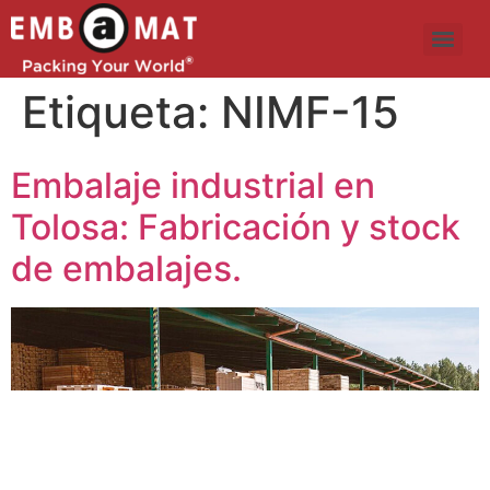
Etiqueta:
NIMF-15
Embalaje industrial en
Tolosa: Fabricación y stock
de embalajes.