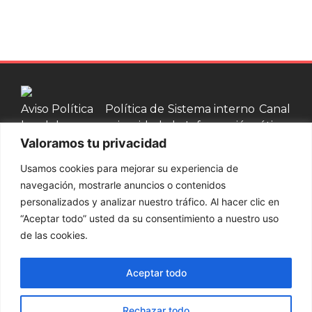
Aviso
Política
Política de
Sistema interno
Canal
legal
de
privacidad
de Información
ético
Valoramos tu privacidad
cookies
Usamos cookies para mejorar su experiencia de
Contacta con nosotros
navegación, mostrarle anuncios o contenidos
personalizados y analizar nuestro tráfico. Al hacer clic en
937 002 750
“Aceptar todo” usted da su consentimiento a nuestro uso
de las cookies.
Productos
Palets y bases
Cajas de
Cercos de
Jaulas de
Aceptar todo
de madera
madera
Madera
madera
© Embamat 2026
Rechazar todo