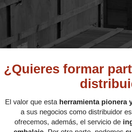
¿Quieres formar part
distribu
El valor que esta
herramienta pionera 
a sus negocios como distribuidor es 
ofrecemos, además, el servicio de
in
embalaje
. Por otra parte, podemos
s