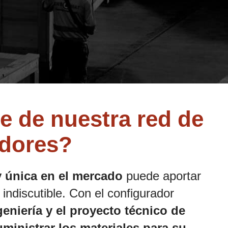
e de nuestra red de
idores?
y única en el mercado
puede aportar
indiscutible. Con el configurador
geniería y el proyecto técnico de
uministrar los materiales para su