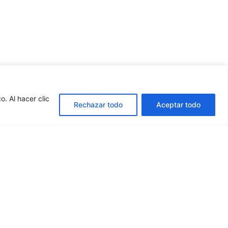
. Al hacer clic
Rechazar todo
Aceptar todo
ontacta con nosotros
Productos
Palets y bases de madera
937 002 750
Cajas de madera