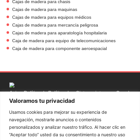
Cajas de madera para chasis
Cajas de madera para maquinas
Cajas de madera para equipos médicos
Cajas de madera para mercancía peligrosa
Cajas de madera para aparatología hospitalaria
Caja de madera para equipo de telecomunicaciones
Caja de madera para componente aeroespacial
Aviso
Política de
Política de
Sistema interno
Canal
Valoramos tu privacidad
legal
cookies
privacidad
de Información
ético
Usamos cookies para mejorar su experiencia de
Contacta con nosotros
navegación, mostrarle anuncios o contenidos
personalizados y analizar nuestro tráfico. Al hacer clic en
937 002 750
“Aceptar todo” usted da su consentimiento a nuestro uso