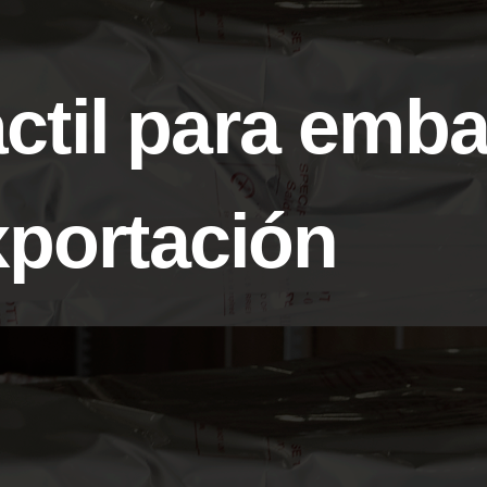
áctil para emba
xportación