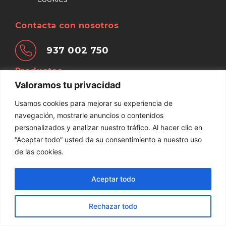
Contacta con nosotros
937 002 750
Productos
Valoramos tu privacidad
Palets y bases
Cajas de
Cercos de
Jaulas de
Usamos cookies para mejorar su experiencia de
de madera
madera
Madera
madera
navegación, mostrarle anuncios o contenidos
© Embamat 2026
personalizados y analizar nuestro tráfico. Al hacer clic en
“Aceptar todo” usted da su consentimiento a nuestro uso
de las cookies.
Aceptar todo
Rechazar todo